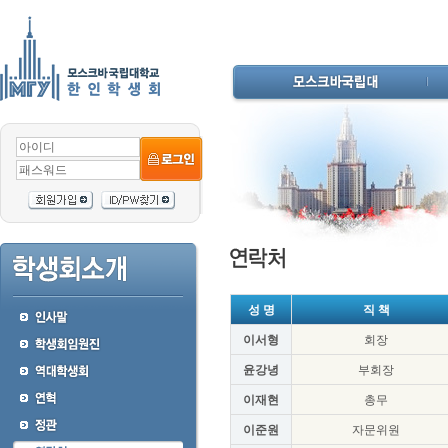
성 명
직 책
이서형
회장
윤강녕
부회장
이재현
총무
이준원
자문위원